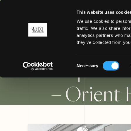
This website uses cookie
We use cookies to personal
RETOUR
traffic. We also share info
Des unifo
analytics partners who may
MENU
they’ve collected from your
les plus 
Consent
Necessary
Selection
– Orient 
ROME