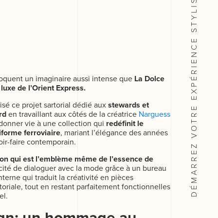
DÉMARREZ VOTRE EXPÉRIENCE
oquent un imaginaire aussi intense que
La Dolce
e luxe de l’Orient Express.
isé ce projet sartorial dédié aux
stewards et
rd
en travaillant aux côtés de la créatrice
Narguess
 donner vie à une collection qui
redéfinit le
iforme ferroviaire
, mariant l’élégance des années
oir-faire contemporain.
ion qui est l’emblème même de l’essence de
acité de dialoguer avec la mode grâce à un bureau
erne qui traduit la créativité en pièces
rtoriale, tout en restant parfaitement fonctionnelles
el.
ign: un hommage au