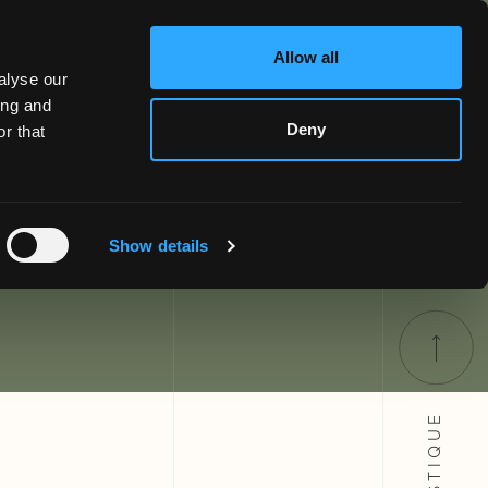
Allow all
alyse our
ing and
 les trains
Deny
r that
a Dolce Vita
Show details
STYLISTIQUE