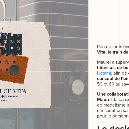
Peu de mots év
Vita, le train d
Maurel a superv
hôtesses de bo
Hatami
, afin de
concept de l’un
50 et 60 au sav
Une collaborat
Maurel
: la cap
de modélisme int
d’inspiration sa
pour le personn
Le des