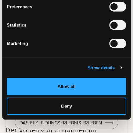
Preferences
Statistics
Marketing
Die
Spa Therapist
ist eine Fachfrau im Dienste der Kunden
und all ihrer Bedürfnisse: eine delikate und komplexe
Rolle, die geeignete Spa-Uniformen erfordert.
Show details
Berufskleidung für Spas und Wellnesszentren muss für die
Kosmetikerin
eines Spas
bequem und funktional sein,
jedoch gleichzeitig die Idee der Schönheit verkörpern, um
einen Kontext zu verbessern, in dem Schönheit an sich an
Allow all
Kunden verkauft wird.
Deny
DAS BEKLEIDUNGSERLEBNIS ERLEBEN
Der Vorteil von Uniformen für