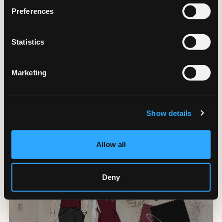
Preferences
Statistics
Marketing
Collegio alla Querce, Auberge
Resort Collection - Firenze
Show details
FIRENZE
Allow all
Deny
VIVI L'ESPERIENZA SARTORIALE