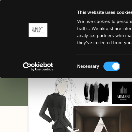
This website uses cookie
We use cookies to personal
INDIETRO
traffic. We also share info
Armani H
analytics partners who may
MENU
they’ve collected from your
MILANO
Consent
Necessary
Selection