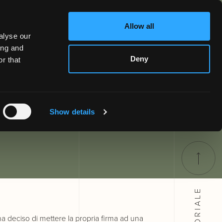
Allow all
alyse our
ing and
Deny
r that
Show details
SARTORIALE
a deciso di mettere la propria firma ad una