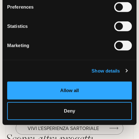
Preferences
Statistics
Marketing
Questo magico Hotel di Zurigo può essere definito come un
vero e proprio “City Resort”, collocato ai bordi di una foresta
ma a pochi minuti dal brulicante centro di Zurigo. Dalle sue
camere lussuose e dai saloni spaziosi si gode una vista
Show details
stupenda sulla città. Le nuove divise, disegnate e prodotte
da MAUREL, conferiscono il tocco di eleganza atteso a tutto
il personale.
Allow all
Deny
VIVI L'ESPERIENZA SARTORIALE
Scopri altri progetti