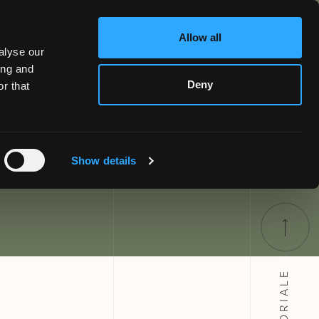
Allow all
alyse our
ing and
Santa
Deny
r that
Show details
SARTORIALE