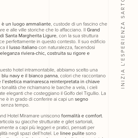
INIZIA L'ESPERIENZA
re è un luogo ammaliante
, custode di un fascino che
e e alle ville storiche che lo affacciano. Il
Grand
di Santa Margherita Ligure
, con la sua struttura
isce perfettamente in questo contesto. Il suo edificio
ca il
lusso italiano
con naturalezza, facendosi
eleganza riviera-chic, costruita su rigore e
uesto hotel intramontabile, abbiamo scelto una
l
blu navy e il bianco panna
, colori che raccontano
e
l’estetica marinaresca reinterpretata in chiave
 tonalità che richiamano le barche a vela, i cieli
iate eleganti che costeggiano il Golfo del Tigullio. La
e è in grado di conferire ai capi un
segno
le senza tempo.
rand Hotel Miramare uniscono
formalità e comfort
.
rticola su giacche strutturate e gilet sartoriali,
amente a capi più leggeri e pratici, pensati per
lità negli spazi dell’hotel. Le
linee pulite
sono