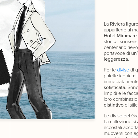
La Riviera ligu
appartiene al mar
Hotel Miramare 
storica, si inser
centenario rievo
portavoce di
un’
leggerezza.
Per le
divise
di q
palette iconica: i
immediatament
sofisticata
. Sono
limpidi e le facc
loro combinazion
distintivo
di sti
Le divise del G
La collezione si a
accostati accort
muoversi con agi