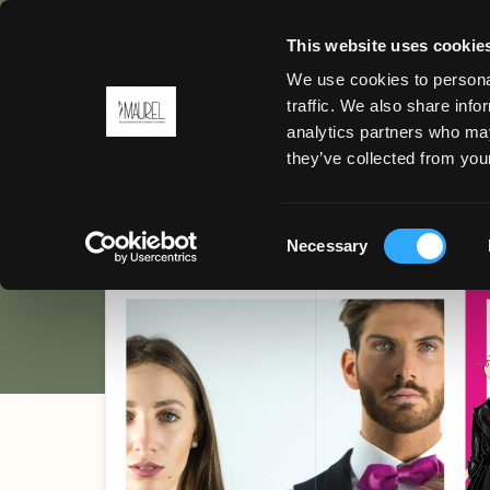
This website uses cookie
We use cookies to personal
ZURÜCK
traffic. We also share info
Fauchon H
analytics partners who may
MENU
they’ve collected from your
PARIGI
Consent
Necessary
Selection