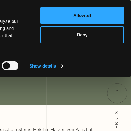
Allow all
alyse our
ing and
Deny
r that
Show details
ische 5-Sterne-Hotel im Herzen von Paris hat